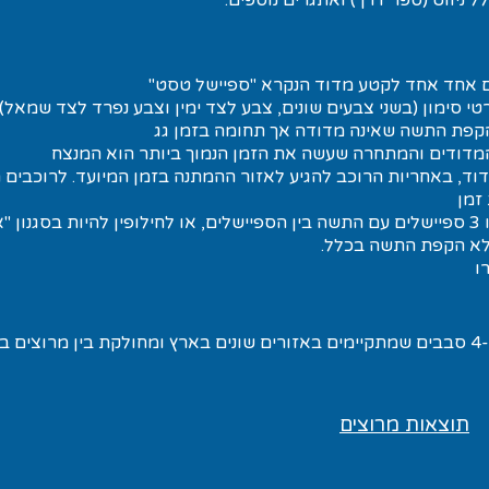
ל ניווט (ספר דרך) ואתגרים נוספים.
ם אחד אחד לקטע מדוד הנקרא "ספיישל טסט"
י סימון (בשני צבעים שונים, צבע לצד ימין וצבע נפרד לצד שמאל)
קפת התשה שאינה מדודה אך תחומה בזמן גג
מדודים והמתחרה שעשה את הזמן הנמוך ביותר הוא המנצח
דוד, באחריות הרוכב להגיע לאזור ההמתנה בזמן המיועד. לרוכבים
זמן
מרוץ ספיישל טסט יכול להכיל גם 2 או 3 ספיישלים עם התשה בין הספיישלים, או לחילופין להיות בסגנון
ללא הקפת התשה בכלל.
ו
אליפות ישראל באדוונצ'ר: מאורגנת מ-4 סבבים שמתקיימים באזורים שונים בארץ ומחולקת בין מרוצ
תוצאות מרוצים