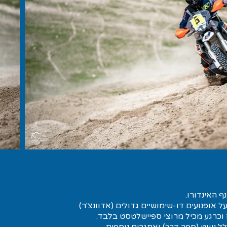
ף האינדורו.
ל אופנועים דו-שימושיים גדולים (אדוונצ'ר)
וכרגע מכיל מרוצי ספיישלטסט בלבד.