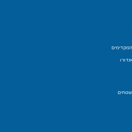
 המקדימים
 "אנדורו
ים בשטחים