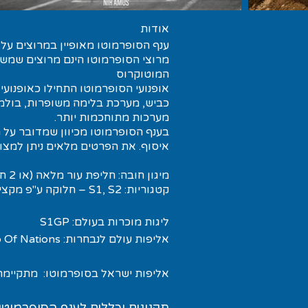
אודות
ענף הסופרמוטו מאופיין במרוצים על
מרוצי הסופרמוטו הינם מרוצים שמש
המוטוקרוס
אופנועי הסופרמוטו התחילו כאופנוע
כביש, מערכת בלימה משופרות, בולמים
מערכות מתוחכמות יותר.
בענף הסופרמוטו מכיוון שמדובר על 
איסוף. את הפרטים מלאים ניתן למצוא
מיגון חובה: חליפת עור מלאה (או 2 חלקים רכוסה), כפפות, קסדה, מגפיים, משקף
קטגוריות: S1, S2 – חלוקה ע"פ מקצי דירוג (Qualifying)
ליגות מוכרות בעולם: S1GP
אליפות עולם לנבחרות: Supermoto Of Nations
אליפות ישראל בסופרמוטו: מתקיימת במ