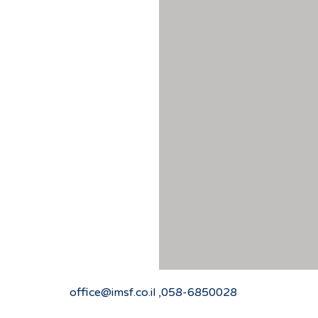
office@imsf.co.il
058-6850028,