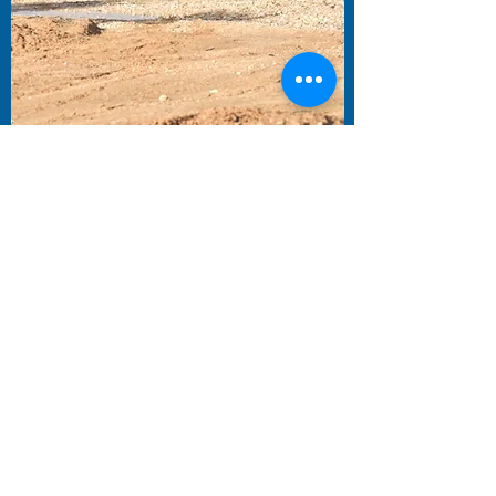
12/05/2018
אליפות ישראל באנדורו
סבב מס' 3 באליפות ישראל באנדורו.
יתקיים באזור הבקעה ביום שבת ה12.5
לו"ז האירוע יפורסם בקרוב
להרשמה למתחרים ולפרטים נוספים:
https://www.eventer.co.il/enduro3